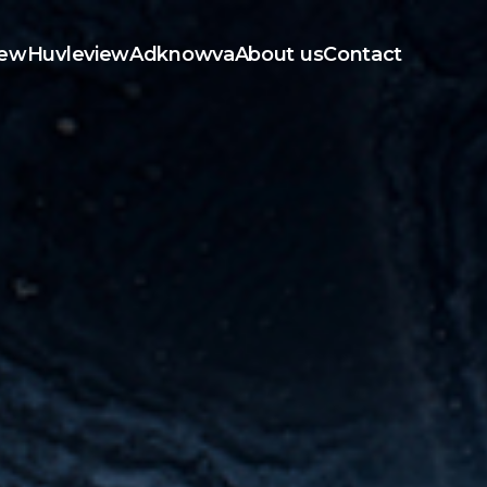
iew
Huvleview
Adknowva
About us
Contact